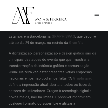
Estamos em Barcelona na
GRAPHISPAG
, que decorre
até ao dia 29 de março, no recinto da
Gran Via
.
A digitalização, personalização e design gráfico são os
principais destaques do evento que quer mostrar a
transformação da indústria gráfica e comunicação
visual. Na feira vão estar presentes várias empresas
nacionais e nós não podíamos faltar. “A
Graphispag
define a impressão atual, aberta a todos os tipos de
setores de utilizadores. Graças à tecnologia digital e
novos meios, não
há limites. É possível imprimir em
qualquer formato ou superfície e utilizar a